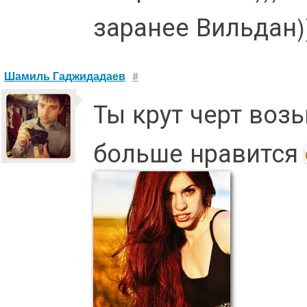
заранее Вильдан))
Шамиль Гаджидадаев
#
Ты крут черт воз
больше нравится