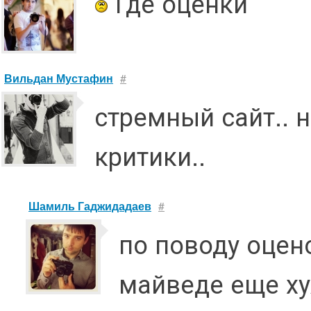
Где оценки
Вильдан Мустафин
#
стремный сайт.. 
критики..
Шамиль Гаджидадаев
#
по поводу оцен
майведе еще х