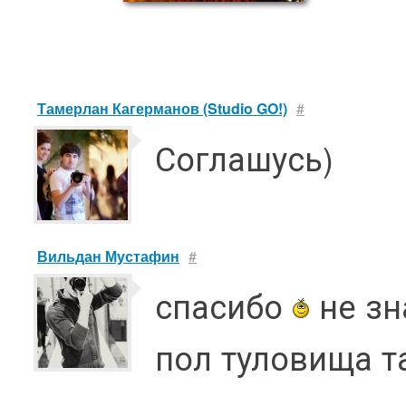
Тамерлан Кагерманов (Studio GO!)
#
Соглашусь)
Вильдан Мустафин
#
спасибо
не зн
пол туловища та