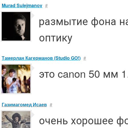
Murad Sulejmanov
#
размытие фона н
оптику
Тамерлан Кагерманов (Studio GO!)
#
это canon 50 мм 1
Газимагомед Исаев
#
очень хорошее ф