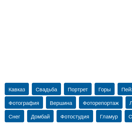
Кавказ
Свадьба
Портрет
Горы
Пей
Фотография
Вершина
Фоторепортаж
Снег
Домбай
Фотостудия
Гламур
С
Путешествие
Перевал
Свадьба фото