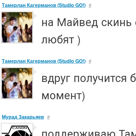
Тамерлан Кагерманов (Studio GO!)
#
на Майвед скинь 
любят )
Тамерлан Кагерманов (Studio GO!)
#
вдруг получится 
момент)
Мурад Закарьяев
#
поддерживаю Та