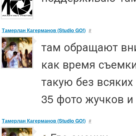
Тамерлан Кагерманов (Studio GO!)
#
там обращают вн
как время съемки
такую без всяких 
35 фото жучков и
Тамерлан Кагерманов (Studio GO!)
#