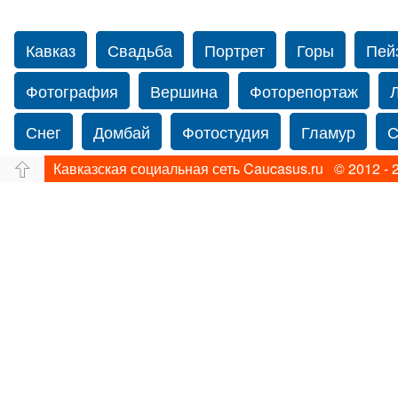
Кавказ
Свадьба
Портрет
Горы
Пей
Фотография
Вершина
Фоторепортаж
Снег
Домбай
Фотостудия
Гламур
С
Кавказская социальная сеть Caucasus.ru © 2012 - 
Путешествие
Перевал
Свадьба фото
Нью-йорку
Фограф в Нью-Йорк
Свадебный
Фотограф Ольга Блинова
Водопад
Злата
Ахуба
Зима