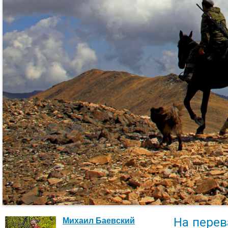
На перев
Михаил Баевский