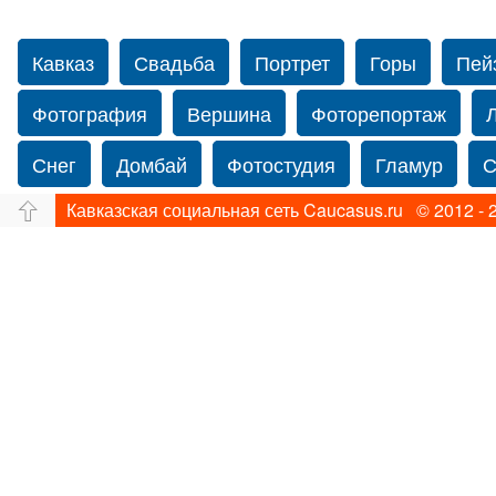
Кавказ
Свадьба
Портрет
Горы
Пей
Фотография
Вершина
Фоторепортаж
Снег
Домбай
Фотостудия
Гламур
С
Кавказская социальная сеть Caucasus.ru © 2012 - 
Путешествие
Перевал
Свадьба фото
фотограф в США
Caucasus
Свадебный фот
Фотограф Ольга Блинова
Водопад
Злата
Панорама
Зима