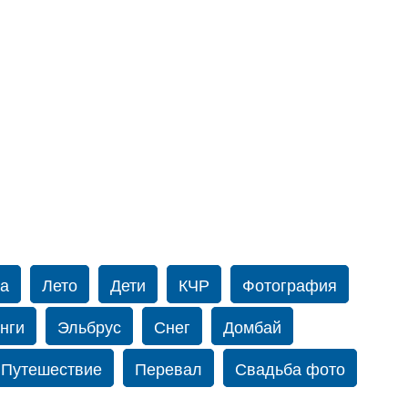
а
Лето
Дети
КЧР
Фотография
нги
Эльбрус
Снег
Домбай
Путешествие
Перевал
Свадьба фото