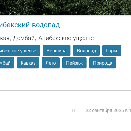
ибекский водопад
каз, Домбай, Алибекское ущелье
ибекское ущелье
Вершина
Водопад
Горы
мбай
Кавказ
Лето
Пейзаж
Природа
22 сентября 2025 в 
0