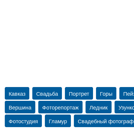
Кавказ
Свадьба
Портрет
Горы
Пей
Вершина
Фоторепортаж
Ледник
Узунк
Фотостудия
Гламур
Свадебный фотограф