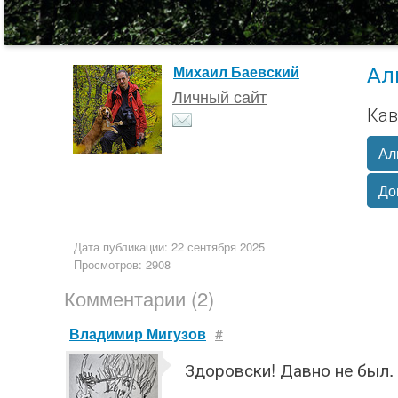
Ал
Михаил Баевский
Личный сайт
Кав
Ал
До
Дата публикации: 22 сентября 2025
Просмотров: 2908
Комментарии (2)
Владимир Мигузов
#
Здоровски! Давно не был.