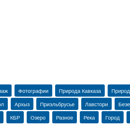
заж
Фотографии
Природа Кавказа
Природ
ол
Архыз
Приэльбрусье
Лавстори
Безе
КБР
Озеро
Разное
Река
Город