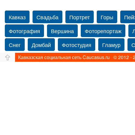
Кавказ
Свадьба
Портрет
Горы
Пей
Фотография
Вершина
Фоторепортаж
Снег
Домбай
Фотостудия
Гламур
С
Кавказская социальная сеть Caucasus.ru © 2012 - 
Путешествие
Перевал
Ущелье
Свадьб
Прогулка по Нью-йорку
Фограф в Нью-Йорк
Фотограф Ольга Блинова
Водопад
Злата
Панорама
Зима