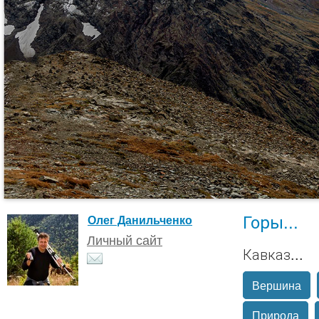
Горы...
Олег Данильченко
Личный сайт
Кавказ...
Вершина
Природа