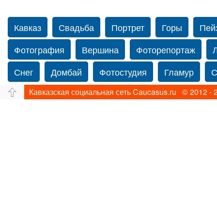
Кавказ
Свадьба
Портрет
Горы
Пей
Фотография
Вершина
Фоторепортаж
Снег
Домбай
Фотостудия
Гламур
С
Кавказская социальная сеть Caucasus.ru © 2012 - 
Путешествие
Перевал
Свадьба фото
Прогулка по Нью-йорку
Фограф в Нью-Йорк
Фотограф Ольга Блинова
Водопад
Злата
Панорама
Зима