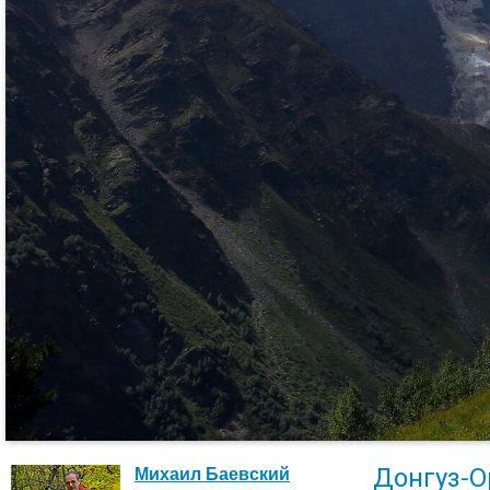
Донгуз-О
Михаил Баевский