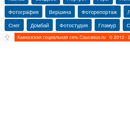
Фотография
Вершина
Фоторепортаж
Снег
Домбай
Фотостудия
Гламур
С
Кавказская социальная сеть Caucasus.ru © 2012 - 
Путешествие
Перевал
Ущелье
Свадьб
Прогулка по Нью-йорку
Фограф в Нью-Йорк
Фотограф Ольга Блинова
Водопад
Злата
Панорама
Зима