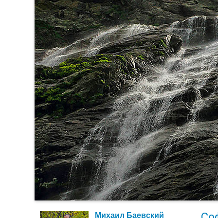
Со
Михаил Баевский