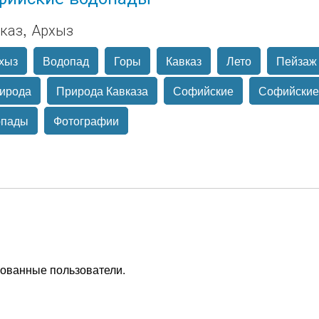
каз, Архыз
хыз
Водопад
Горы
Кавказ
Лето
Пейзаж
ирода
Природа Кавказа
Софийские
Софийские
опады
Фотографии
рованные пользователи.