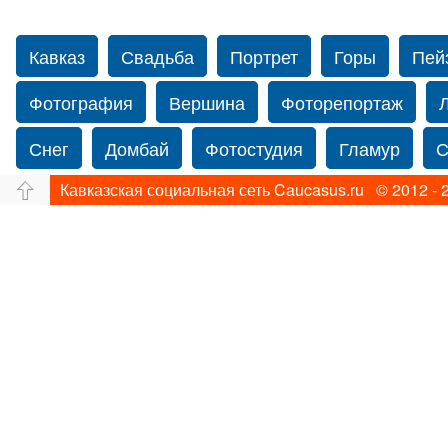
Кавказ
Свадьба
Портрет
Горы
Пей
Фотография
Вершина
Фоторепортаж
Снег
Домбай
Фотостудия
Гламур
С
Кавказская социальная сеть Caucasus.ru © 2012 - 
Путешествие
Перевал
Ущелье
Свадьб
Нью-йорку
Фограф в Нью-Йорк
Свадебный
Фотограф Ольга Блинова
Водопад
Злата
Ахуба
Зима