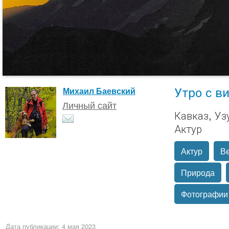
Утро с в
Михаил Баевский
Личный сайт
Кавказ, Уз
Актур
Актур
В
Природа
Фотографии
Дата публикации: 4 мая 2023