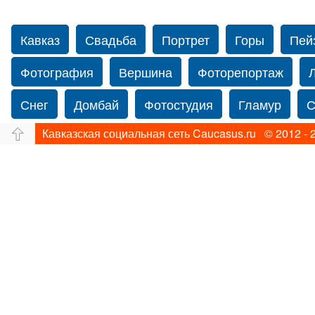
Кавказ
Свадьба
Портрет
Горы
Пей
Фотография
Вершина
Фоторепортаж
Снег
Домбай
Фотостудия
Гламур
С
Кавказская социальная сеть Caucasus.ru © 2012 - 
Путешествие
Перевал
Ущелье
Свадьб
Прогулка по Нью-йорку
Фограф в Нью-Йорк
Фотограф Ольга Блинова
Водопад
Злата
Панорама
Зима