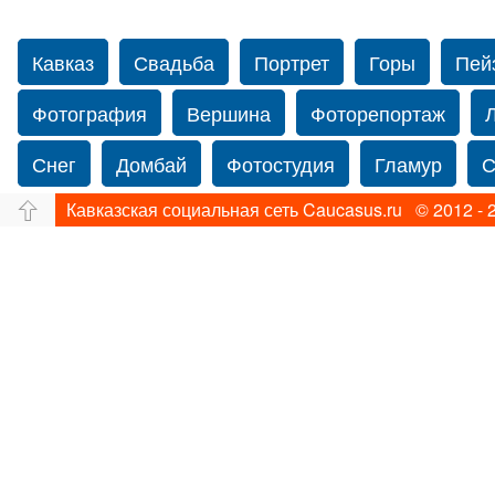
Кавказ
Свадьба
Портрет
Горы
Пей
Фотография
Вершина
Фоторепортаж
Снег
Домбай
Фотостудия
Гламур
С
Кавказская социальная сеть Caucasus.ru © 2012 - 
Путешествие
Перевал
Ущелье
Свадьб
Нью-йорку
Фограф в Нью-Йорк
Свадебный
Фотограф Ольга Блинова
Водопад
Злата
Ахуба
Зима