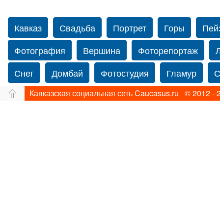
Кавказ
Свадьба
Портрет
Горы
Пей
Фотография
Вершина
Фоторепортаж
Снег
Домбай
Фотостудия
Гламур
С
Кавказская социальная сеть Caucasus.ru © 2012 - 
Путешествие
Перевал
Свадьба фото
фотограф в США
Свадебный фотограф в Нью
Фотограф Ольга Блинова
Водопад
Злата
Ахуба
Зима