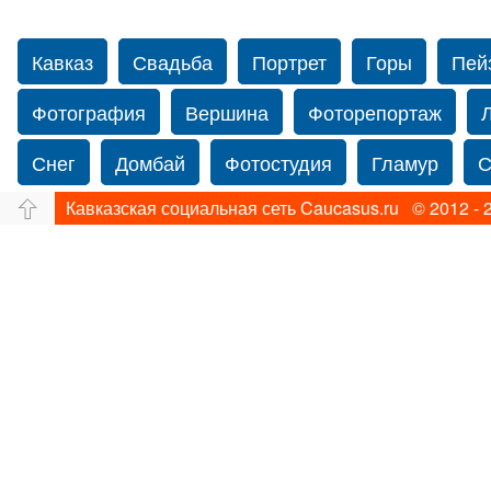
Кавказ
Свадьба
Портрет
Горы
Пей
Фотография
Вершина
Фоторепортаж
Снег
Домбай
Фотостудия
Гламур
С
Кавказская социальная сеть Caucasus.ru © 2012 - 
Путешествие
Перевал
Свадьба фото
фотограф в Нью-Йорке
Caucasus
Прогулка
Фотограф Ольга Блинова
Водопад
Злата
Ахуба
Зима