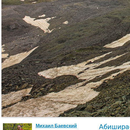
Абишира
Михаил Баевский