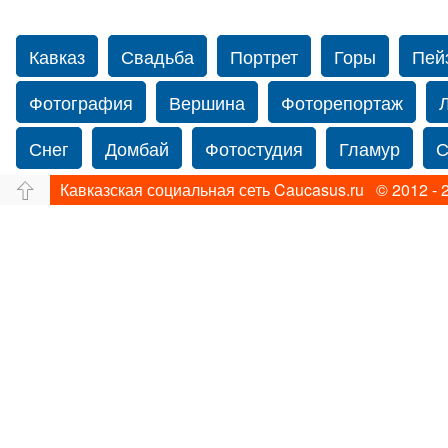
Кавказ
Свадьба
Портрет
Горы
Пей
Фотография
Вершина
Фоторепортаж
Снег
Домбай
Фотостудия
Гламур
С
Кавказская социальная сеть Caucasus.ru © 2012 - 
Путешествие
Перевал
Ущелье
Свадьб
Прогулка по Нью-йорку
Фограф в Нью-Йорк
Фотограф Ольга Блинова
Водопад
Злата
Панорама
Зима