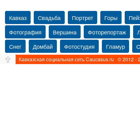
Кавказ
Свадьба
Портрет
Горы
Пей
Фотография
Вершина
Фоторепортаж
Снег
Домбай
Фотостудия
Гламур
С
Кавказская социальная сеть Caucasus.ru © 2012 - 
Путешествие
Перевал
Ущелье
Свадьб
Прогулка по Нью-йорку
Фограф в Нью-Йорк
Фотограф Ольга Блинова
Водопад
Злата
Панорама
Зима