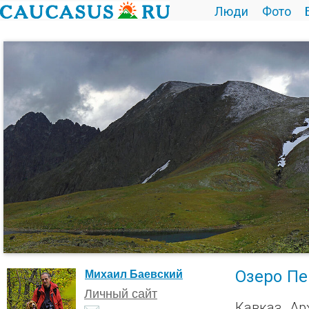
Люди
Фото
Озеро Пе
Михаил Баевский
Личный сайт
Кавказ, Ар