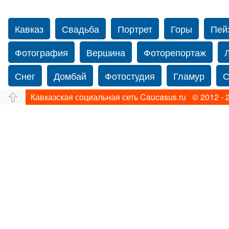
Кавказ
Свадьба
Портрет
Горы
Пей
Фотография
Вершина
Фоторепортаж
Снег
Домбай
Фотостудия
Гламур
С
Кавказская социальная сеть Caucasus.ru © 2012 - 
Путешествие
Перевал
Свадьба фото
фотограф в Нью-Йорке
Caucasus
Прогулка
Фотограф Ольга Блинова
Водопад
Злата
Ахуба
Зима