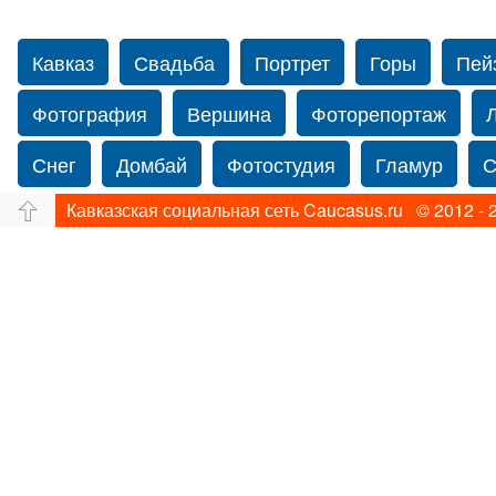
Кавказ
Свадьба
Портрет
Горы
Пей
Фотография
Вершина
Фоторепортаж
Снег
Домбай
Фотостудия
Гламур
С
Кавказская социальная сеть Caucasus.ru © 2012 - 
Путешествие
Перевал
Свадьба фото
Прогулка по Нью-йорку
Фограф в Нью-Йорк
Фотограф Ольга Блинова
Водопад
Злата
Панорама
Зима