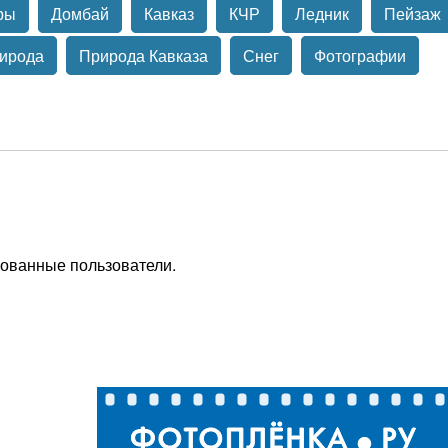
ры
Домбай
Кавказ
КЧР
Ледник
Пейзаж
ирода
Природа Кавказа
Снег
Фотографии
рованные пользователи.