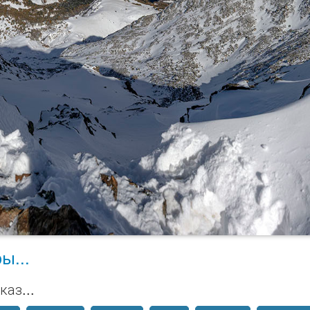
ы...
каз...