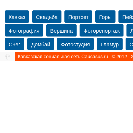
Кавказ
Свадьба
Портрет
Горы
Пей
Фотография
Вершина
Фоторепортаж
Снег
Домбай
Фотостудия
Гламур
С
Кавказская социальная сеть Caucasus.ru © 2012 - 
Путешествие
Перевал
Свадьба фото
Прогулка по Нью-йорку
Фограф в Нью-Йорк
Фотограф Ольга Блинова
Водопад
Злата
Панорама
Зима