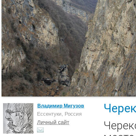
Черек
Владимир Мигузов
Ессентуки, Россия
Черек
Личный сайт