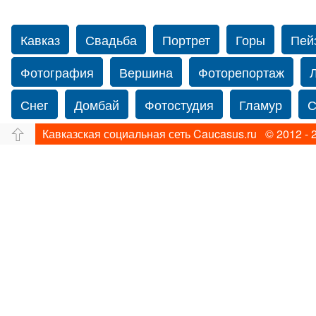
Кавказ
Свадьба
Портрет
Горы
Пей
Фотография
Вершина
Фоторепортаж
Снег
Домбай
Фотостудия
Гламур
С
Кавказская социальная сеть Caucasus.ru © 2012 - 
Путешествие
Перевал
Свадьба фото
Прогулка по Нью-йорку
Фограф в Нью-Йорк
Фотограф Ольга Блинова
Водопад
Злата
Ахуба
Зима