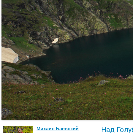
Над Гол
Михаил Баевский