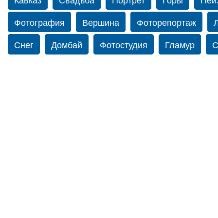
Фотография
Вершина
Фоторепортаж
Снег
Домбай
Фотостудия
Гламур
С
Путешествие
Перевал
Свадьба фото
Йорк
Свадебный фотограф в США
Caucasu
Фотограф Ольга Блинова
Водопад
Злата
Панорама
Зима