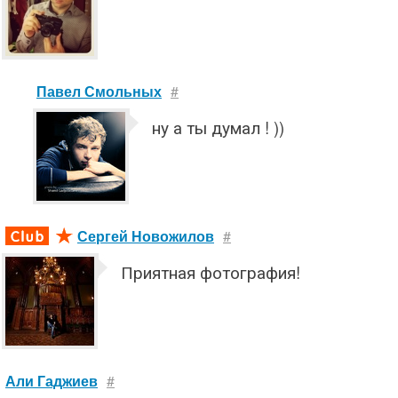
Павел Смольных
#
ну а ты думал ! ))
Сергей Новожилов
#
Приятная фотография!
Али Гаджиев
#