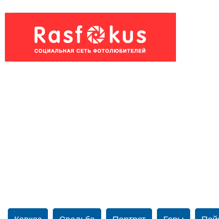
Кавказ
Свадьба
Портрет
Горы
Пей