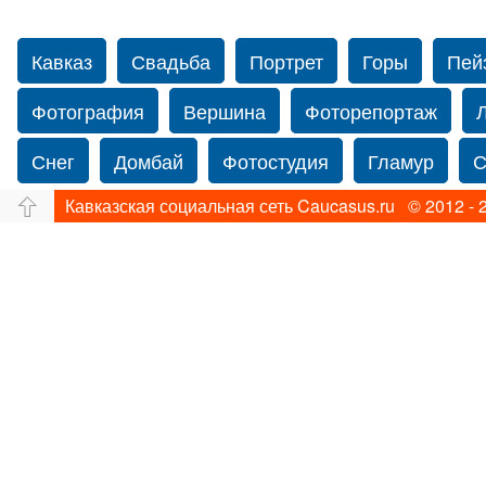
Кавказ
Свадьба
Портрет
Горы
Пей
Фотография
Вершина
Фоторепортаж
Снег
Домбай
Фотостудия
Гламур
С
Кавказская социальная сеть Caucasus.ru © 2012 - 
Путешествие
Перевал
Свадьба фото
Йорк
Свадебный фотограф в США
Свадебн
Фотограф Ольга Блинова
Водопад
Злата
Ахуба
Зима