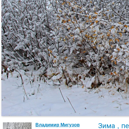
Зима , п
Владимир Мигузов