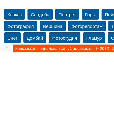
Кавказ
Свадьба
Портрет
Горы
Пей
Фотография
Вершина
Фоторепортаж
Снег
Домбай
Фотостудия
Гламур
С
Кавказская социальная сеть Caucasus.ru © 2012 - 
Путешествие
Перевал
Свадьба фото
Йорк
Свадебный фотограф в США
Свадебн
Фотограф Ольга Блинова
Водопад
Злата
Ахуба
Зима