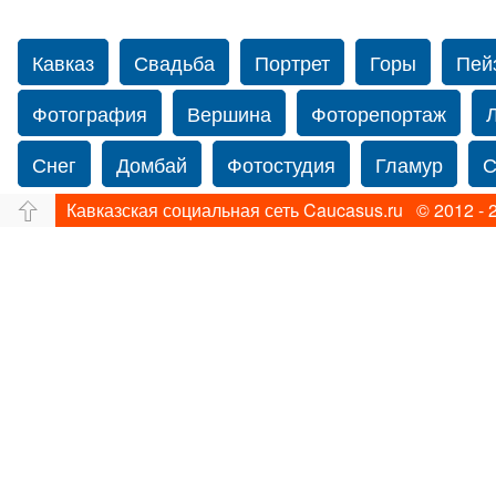
Кавказ
Свадьба
Портрет
Горы
Пей
Фотография
Вершина
Фоторепортаж
Снег
Домбай
Фотостудия
Гламур
С
Кавказская социальная сеть Caucasus.ru © 2012 - 
Путешествие
Перевал
Ущелье
Свадьб
Прогулка по Нью-йорку
Фограф в Нью-Йорк
Фотограф Ольга Блинова
Водопад
Злата
Панорама
Зима