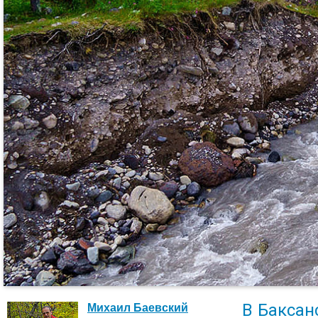
В Баксан
Михаил Баевский