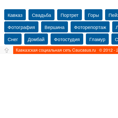
Кавказ
Свадьба
Портрет
Горы
Пей
Фотография
Вершина
Фоторепортаж
Снег
Домбай
Фотостудия
Гламур
С
Кавказская социальная сеть Caucasus.ru © 2012 - 
Путешествие
Перевал
Свадьба фото
Нью-йорку
Фограф в Нью-Йорк
Свадебный
Фотограф Ольга Блинова
Водопад
Злата
Ахуба
Зима