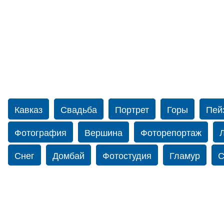
Кавказ
Свадьба
Портрет
Горы
Пей
Фотография
Вершина
Фоторепортаж
Снег
Домбай
Фотостудия
Гламур
С
Путешествие
Перевал
Свадьба фото
фотограф в США
Свадебный фотограф в Нью