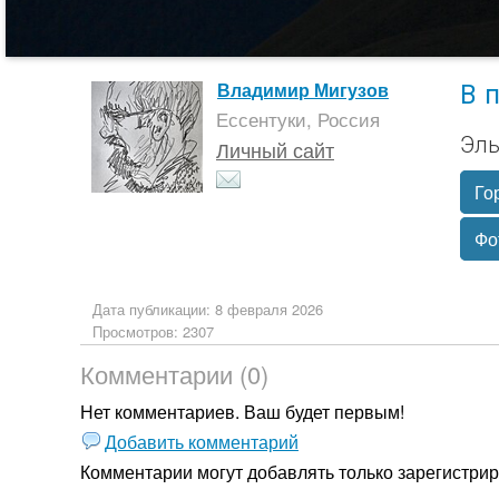
В 
Владимир Мигузов
Ессентуки, Россия
Эль
Личный сайт
Го
Фо
Дата публикации: 8 февраля 2026
Просмотров: 2307
Комментарии (0)
Нет комментариев. Ваш будет первым!
Добавить комментарий
Комментарии могут добавлять только
зарегистри