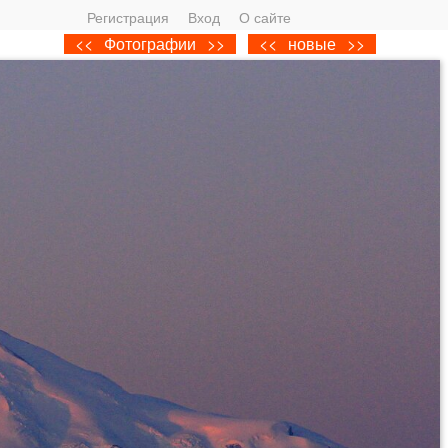
Регистрация
Вход
О сайте
<<
Фотографии
>>
<<
новые
>>