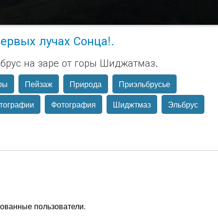
первых лучах Сонца!.
брус на заре от горы Шиджатмаз.
ры
Пейзаж
Природа
Приэльбрусье
тографии
Фотография
Шиджтмаз
Эльбрус
рованные пользователи.