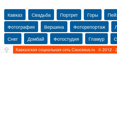
Кавказ
Свадьба
Портрет
Горы
Пей
Фотография
Вершина
Фоторепортаж
Снег
Домбай
Фотостудия
Гламур
С
Кавказская социальная сеть Caucasus.ru © 2012 - 
Путешествие
Перевал
Свадьба фото
Прогулка по Нью-йорку
Фограф в Нью-Йорк
Фотограф Ольга Блинова
Водопад
Злата
Ахуба
Зима