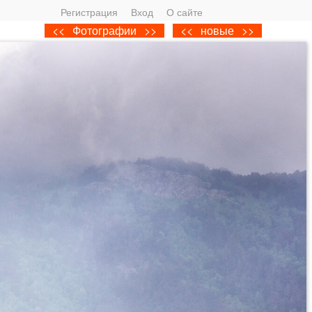
Регистрация
Вход
О сайте
<<
Фотографии
>>
<<
новые
>>