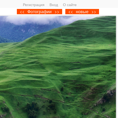
Регистрация
Вход
О сайте
<<
Фотографии
>>
<<
новые
>>