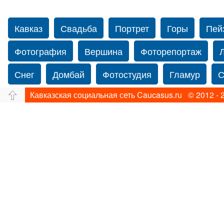
Кавказ
Свадьба
Портрет
Горы
Пей
Фотография
Вершина
Фоторепортаж
Снег
Домбай
Фотостудия
Гламур
С
Кавказская социальная сеть Caucasus.ru © 2012 - 
Путешествие
Перевал
Ущелье
Свадьб
Прогулка по Нью-йорку
Фограф в Нью-Йорк
Фотограф Ольга Блинова
Водопад
Злата
Панорама
Зима