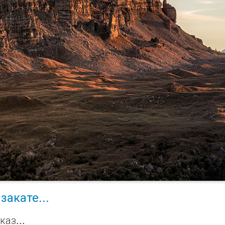
закате...
каз...