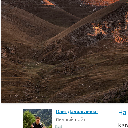
На 
Олег Данильченко
Личный сайт
Кав