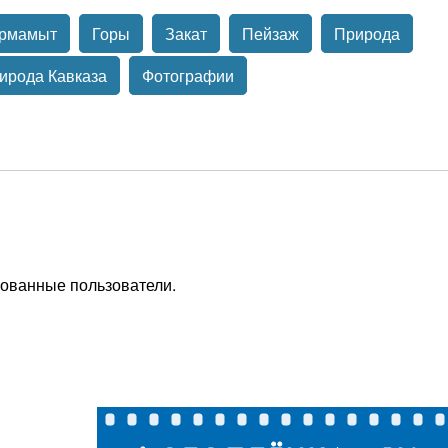
рмамыт
Горы
Закат
Пейзаж
Природа
ирода Кавказа
Фотографии
рованные пользователи.