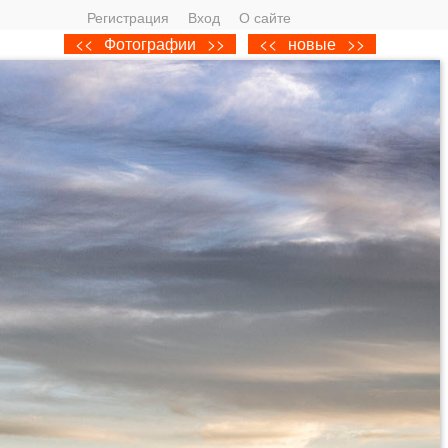
Регистрация
Вход
О сайте
<<
Фотографии
>>
<<
новые
>>