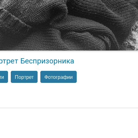
ртрет Беспризорника
ти
Портрет
Фотографии