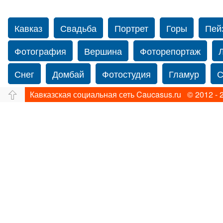
Кавказ
Свадьба
Портрет
Горы
Пей
Фотография
Вершина
Фоторепортаж
Снег
Домбай
Фотостудия
Гламур
С
Кавказская социальная сеть Caucasus.ru © 2012 - 
Путешествие
Перевал
Свадьба фото
фотограф в США
Свадебный фотограф в Нью
Фотограф Ольга Блинова
Водопад
Злата
Ахуба
Зима