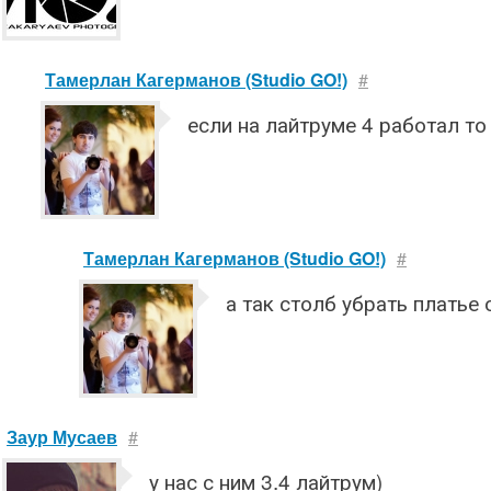
Тамерлан Кагерманов (Studio GO!)
#
если на лайтруме 4 работал то
Тамерлан Кагерманов (Studio GO!)
#
а так столб убрать платье 
Заур Мусаев
#
у нас с ним 3.4 лайтрум)