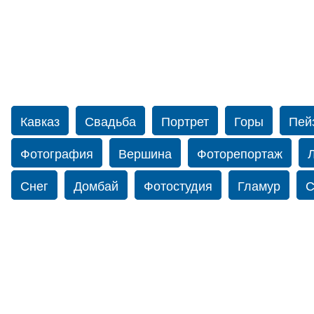
Кавказ
Свадьба
Портрет
Горы
Пей
Фотография
Вершина
Фоторепортаж
Снег
Домбай
Фотостудия
Гламур
С
Путешествие
Перевал
Свадьба фото
Нью-йорку
Фограф в Нью-Йорк
Свадебный
Фотограф Ольга Блинова
Водопад
Злата