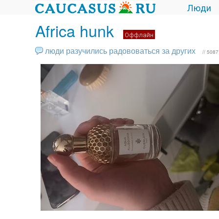
Люди
Africa hunk
Оффлайн
люди разучились радововаться за других
// 508