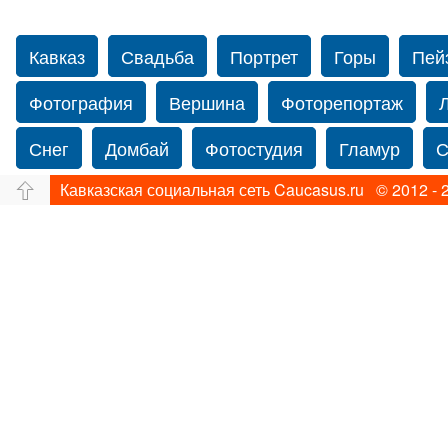
Кавказ
Свадьба
Портрет
Горы
Пей
Фотография
Вершина
Фоторепортаж
Снег
Домбай
Фотостудия
Гламур
С
Кавказская социальная сеть Caucasus.ru © 2012 - 
Путешествие
Перевал
Ущелье
Свадьб
Прогулка по Нью-йорку
Фограф в Нью-Йорк
Фотограф Ольга Блинова
Водопад
Злата
Панорама
Зима