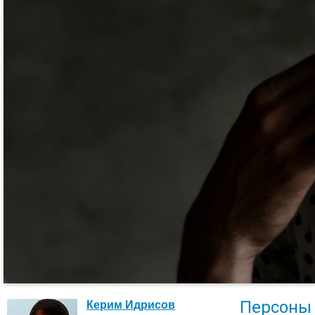
Персоны
Керим Идрисов