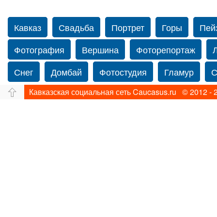
Кавказ
Свадьба
Портрет
Горы
Пей
Фотография
Вершина
Фоторепортаж
Снег
Домбай
Фотостудия
Гламур
С
Кавказская социальная сеть Caucasus.ru © 2012 - 
Путешествие
Перевал
Ущелье
Свадьб
Нью-йорку
Фограф в Нью-Йорк
Свадебный
Фотограф Ольга Блинова
Водопад
Злата
Ахуба
Зима