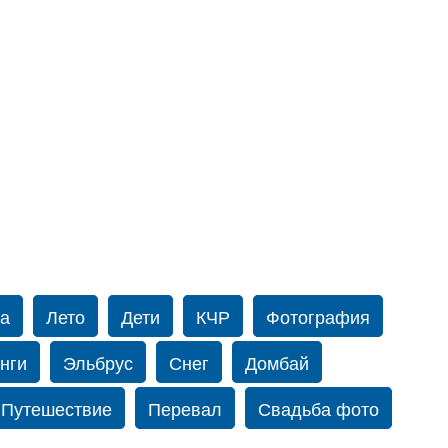
а
Лето
Дети
КЧР
Фотография
нги
Эльбрус
Снег
Домбай
Путешествие
Перевал
Свадьба фото