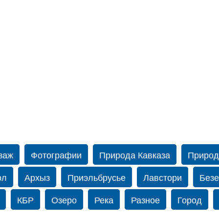
заж
Фотографии
Природа Кавказа
Природ
ол
Архыз
Приэльбрусье
Лавстори
Безе
КБР
Озеро
Река
Разное
Город