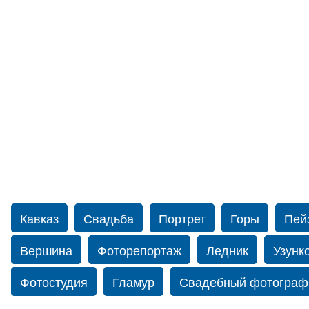
Кавказ
Свадьба
Портрет
Горы
Пей
Вершина
Фоторепортаж
Ледник
Узунк
Фотостудия
Гламур
Свадебный фотограф