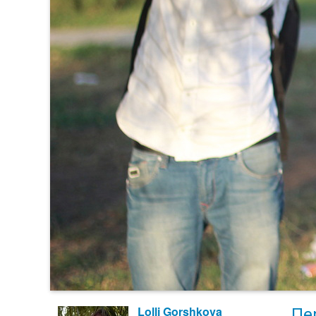
Пе
Lolli Gorshkova