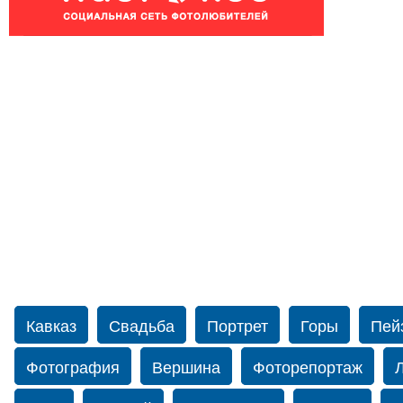
Кавказ
Свадьба
Портрет
Горы
Пей
Фотография
Вершина
Фоторепортаж