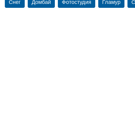
Снег
Домбай
Фотостудия
Гламур
С
Путешествие
Перевал
Ущелье
Свадьб
Прогулка по Нью-йорку
Фограф в Нью-Йорк
Фотограф Ольга Блинова
Водопад
Злата
Панорама
Зима