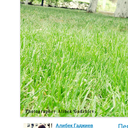
Пе
Алибек Гаджиев