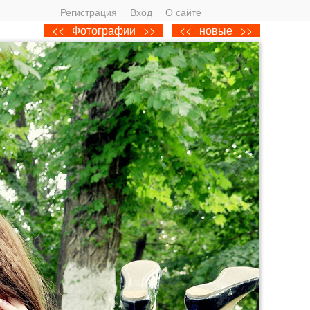
Регистрация
Вход
О сайте
<<
Фотографии
>>
<<
новые
>>