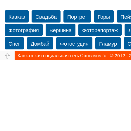
Кавказ
Свадьба
Портрет
Горы
Пей
Фотография
Вершина
Фоторепортаж
Снег
Домбай
Фотостудия
Гламур
С
Кавказская социальная сеть Caucasus.ru © 2012 - 
Путешествие
Перевал
Свадьба фото
Прогулка по Нью-йорку
Фограф в Нью-Йорк
Фотограф Ольга Блинова
Водопад
Злата
Ахуба
Зима