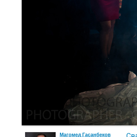
Св
Магомед Гасанбеков