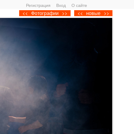
Регистрация
Вход
О сайте
<<
Фотографии
>>
<<
новые
>>