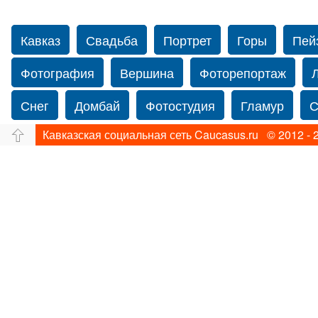
Кавказ
Свадьба
Портрет
Горы
Пей
Фотография
Вершина
Фоторепортаж
Снег
Домбай
Фотостудия
Гламур
С
Кавказская социальная сеть Caucasus.ru © 2012 - 
Путешествие
Перевал
Ущелье
Свадьб
Прогулка по Нью-йорку
Фограф в Нью-Йорк
Фотограф Ольга Блинова
Водопад
Злата
Панорама
Зима