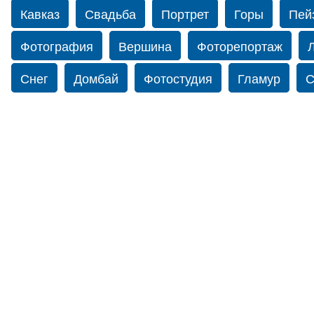
Кавказ
Свадьба
Портрет
Горы
Пей
Фотография
Вершина
Фоторепортаж
Снег
Домбай
Фотостудия
Гламур
С
Путешествие
Перевал
Ущелье
Свадьб
Прогулка по Нью-йорку
Фограф в Нью-Йорк
Фотограф Ольга Блинова
Водопад
Злата
Панорама
Зима