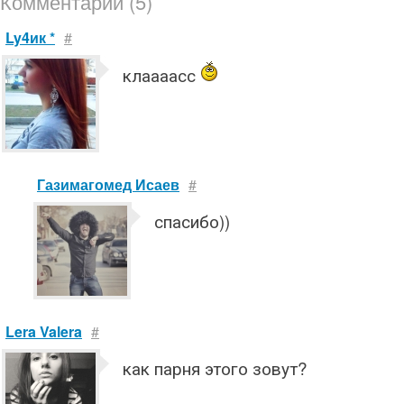
Комментарии (5)
Ly4ик *
#
клаааасс
Газимагомед Исаев
#
спасибо))
Lera Valera
#
как парня этого зовут?