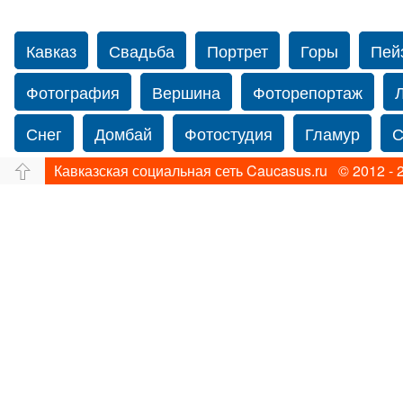
Кавказ
Свадьба
Портрет
Горы
Пей
Фотография
Вершина
Фоторепортаж
Снег
Домбай
Фотостудия
Гламур
С
Кавказская социальная сеть Caucasus.ru © 2012 - 
Путешествие
Перевал
Свадьба фото
Прогулка по Нью-йорку
Фограф в Нью-Йорк
Фотограф Ольга Блинова
Водопад
Злата
Ахуба
Зима