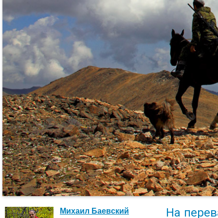
На перев
Михаил Баевский