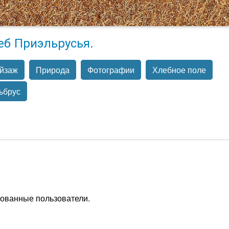
еб Приэльрусья.
йзаж
Природа
Фотографии
Хлебное поле
ьбрус
рованные пользователи.