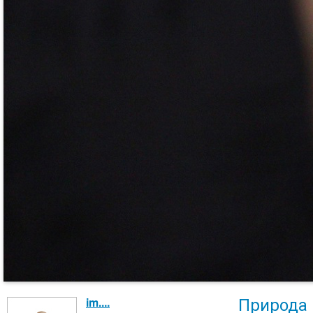
Природа
im....