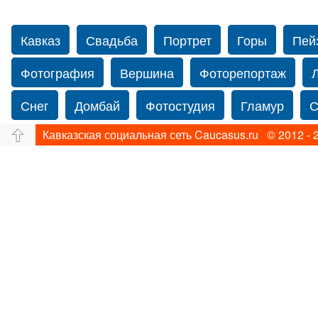
Кавказ
Свадьба
Портрет
Горы
Пей
Фотография
Вершина
Фоторепортаж
Снег
Домбай
Фотостудия
Гламур
С
Кавказская социальная сеть Caucasus.ru © 2012 - 
Путешествие
Перевал
Ущелье
Свадьб
Нью-йорку
Caucasus
Фограф в Нью-Йорк
Фотограф Ольга Блинова
Водопад
Злата
Панорама
Зима