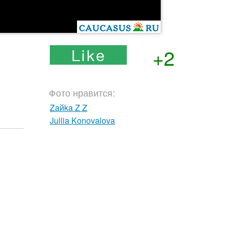
+2
Фото нравится:
Zaйka Z Z
Jullia Konovalova