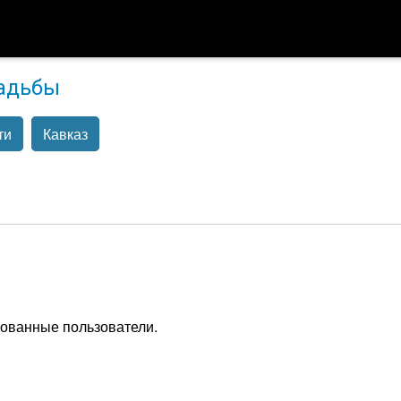
адьбы
ти
Кавказ
рованные пользователи.