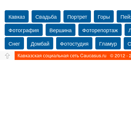
Кавказ
Свадьба
Портрет
Горы
Пей
Фотография
Вершина
Фоторепортаж
Снег
Домбай
Фотостудия
Гламур
С
Кавказская социальная сеть Caucasus.ru © 2012 - 
Путешествие
Перевал
Ущелье
Свадьб
Прогулка по Нью-йорку
Фограф в Нью-Йорк
Фотограф Ольга Блинова
Водопад
Злата
Панорама
Зима